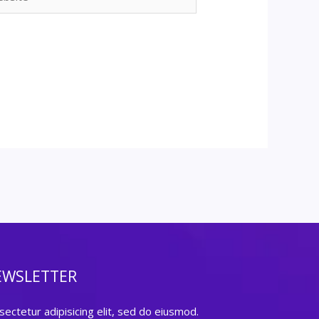
EWSLETTER
ectetur adipisicing elit, sed do eiusmod.